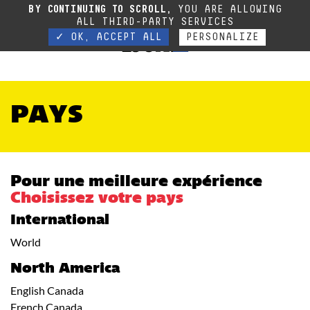
Suites aux événements actuels, notre ligne téléphonique est temporairement
BY CONTINUING TO SCROLL,
YOU ARE ALLOWING
coupée. Nous restons joignables par mail ou par les formulaires.
Contact
ALL THIRD-PARTY SERVICES
✓ OK, ACCEPT ALL
PERSONALIZE
PAYS
Pour une meilleure expérience
Choisissez votre pays
International
World
North America
English Canada
French Canada