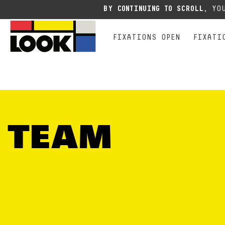
COURSE
ALL MOUNTAIN FREE EXPE
EX
Suites aux événements actuels, n
BY CONTINUING TO SCROLL,
YOU
FIXATIONS OPEN
FIXATI
TEAM